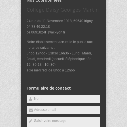
Nos Coordonnées
Collège Daisy Georges Martin
24 rue du 11 Novembre 1918, 69540 Irigny
04.78.46.22.18
ce.0691824H@ac-lyon.fr
Notre établissement accueille le public aux
horaires suivants :
8hoo 12hoo - 13h3o 16h3o - Lundi, Mardi,
Jeudi, Vendredi (accueil téléphonique : 8h
12h30-13h 16h30)
et le mercredi de 8hoo à 12hoo
Formulaire de contact