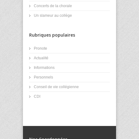
Concerts de la chorale
Un slameur au collège
Rubriques populaires
Pronote
Actualité
Informations
Personnels
Conseil de vie collégienne
CDI