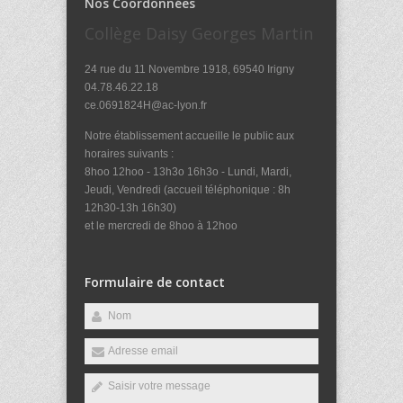
Nos Coordonnées
Collège Daisy Georges Martin
24 rue du 11 Novembre 1918, 69540 Irigny
04.78.46.22.18
ce.0691824H@ac-lyon.fr
Notre établissement accueille le public aux
horaires suivants :
8hoo 12hoo - 13h3o 16h3o - Lundi, Mardi,
Jeudi, Vendredi (accueil téléphonique : 8h
12h30-13h 16h30)
et le mercredi de 8hoo à 12hoo
Formulaire de contact