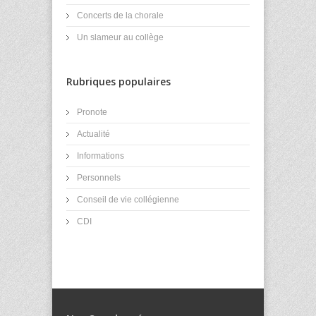
Concerts de la chorale
Un slameur au collège
Rubriques populaires
Pronote
Actualité
Informations
Personnels
Conseil de vie collégienne
CDI